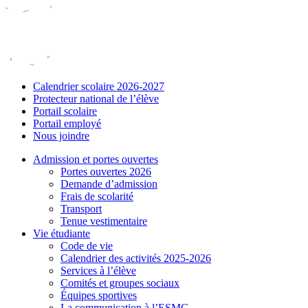
Calendrier scolaire 2026-2027
Protecteur national de l’élève
Portail scolaire
Portail employé
Nous joindre
Admission et portes ouvertes
Portes ouvertes 2026
Demande d’admission
Frais de scolarité
Transport
Tenue vestimentaire
Vie étudiante
Code de vie
Calendrier des activités 2025-2026
Services à l’élève
Comités et groupes sociaux
Équipes sportives
La communication à l’ESMC